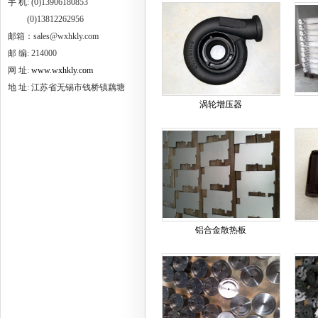
手 机: (0)13906180853
(0)13812262956
邮箱：sales@wxhkly.com
邮 编: 214000
网 址:
www.wxhkly.com
地 址: 江苏省无锡市钱桥镇藕塘
涡轮增压器
铝合金散热板